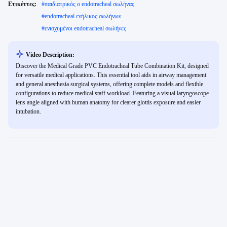
Ετικέττες:
#
παιδιατρικός ο endotracheal σωλήνας
#
endotracheal ενήλικος σωλήνων
#
ενισχυμένοι endotracheal σωλήνες
Video Description:
Discover the Medical Grade PVC Endotracheal Tube Combination Kit, designed
for versatile medical applications. This essential tool aids in airway management
and general anesthesia surgical systems, offering complete models and flexible
configurations to reduce medical staff workload. Featuring a visual laryngoscope
lens angle aligned with human anatomy for clearer glottis exposure and easier
intubation.