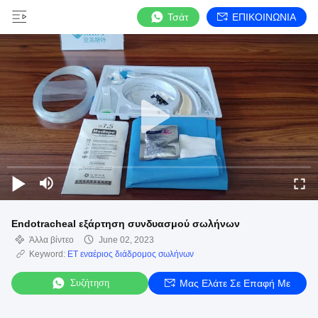
Τσάτ
ΕΠΙΚΟΙΝΩΝΙΑ
Endotracheal εξάρτηση συνδυασμού σωλήνων
Άλλα βίντεο
June 02, 2023
Keyword:
ET εναέριος διάδρομος σωλήνων
Συζήτηση
Μας Ελάτε Σε Επαφή Με