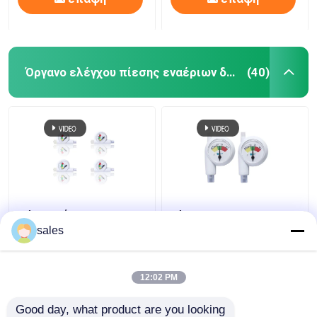
Όργανο ελέγχου πίεσης εναέριων διαδρόμων
(40)
Μίας χρήσης Intracuff
Πίεση Intracuff et
μανόμετρο οργάνων
Endotracheal σωλήνας
sales
ελέγχου πίεσης
μανόμετρων σωλήνων
εναέριων διαδρόμων
DLT
12:02 PM
Καλύτερη τιμή
Καλύτερη τιμή
Good day, what product are you looking 