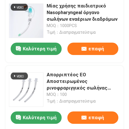
Μίας χρήσης παιδιατρικό
Nasopharyngeal όργανο
σωλήνων εναέριων διαδρόμων
MOQ：1000PCS
Τιμή：Διαπραγματεύσιμα
Καλύτερη τιμή
επαφή
Απορριπτέος EO
Αποστειρωμένος
ρινοφραριγγικός σωλήνας
αναπνευστικών οδών Μέγεθος
MOQ：100
7 Για νεογέννητο βρέφος
Τιμή：Διαπραγματεύσιμα
Καλύτερη τιμή
επαφή