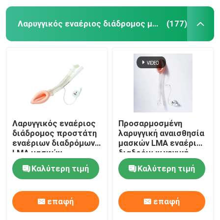
Λαρυγγικός εναέριος διάδρομος μασκών
(177)
Λαρυγγικός εναέριος
Προσαρμοσμένη
διάδρομος προστάτη
λαρυγγική αναισθησία
εναέριων διαδρόμων
μασκών LMA εναέριων
LMA μασκών
διαδρόμων γενική
σιλικόνης ιατρικού
Καλύτερη τιμή
Καλύτερη τιμή
βαθμού
επαφή
επαφή