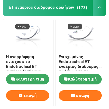
ET εναέριος διάδρομος σωλήνων
(178)
Κατατήρες OEM
Η αναρρόφηση
Ενισχυμένος
ενίσχυσε το
Endotracheal ET
Endotracheal ET
εναέριος διάδρομος
εναέριο διάδρομο
σωλήνων με το
Cuffed ISO13485
όργανο ελέγχου
Καλύτερη τιμή
Καλύτερη τιμή
σωλήνων
πίεσης Intracuff
πιστοποιημένο
επαφή
επαφή