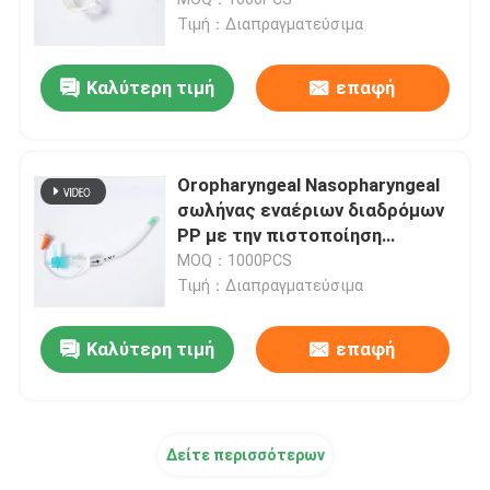
Τιμή：Διαπραγματεύσιμα
ET εναέριος διάδρομος σωλήνων
Καλύτερη τιμή
επαφή
Λαρυγγικός εναέριος διάδρομος μασκών
Oropharyngeal Nasopharyngeal
Nasopharyngeal σωλήνας εναέριων διαδρόμων
σωλήνας εναέριων διαδρόμων
PP με την πιστοποίηση
ISO13485
MOQ：1000PCS
Μίας χρήσης Endotracheal σωλήνας
Τιμή：Διαπραγματεύσιμα
Διπλός βρογχικός σωλήνας μονάδων λούμεν
Καλύτερη τιμή
επαφή
Όργανο ελέγχου πίεσης εναέριων διαδρόμων
Δείτε περισσότερων
Μανόμετρο πίεσης μανσετών