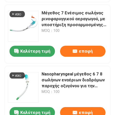
Μέγεθος 7 Ενέσιμος σωλήνας
ρινοφαρυγγικού αεραγωγού, με
υποστήριξη προσαρμοσμένης
ODM
MOQ：100
Καλύτερη τιμή
επαφή
Nasopharyngeal μέγεθος 6 7 8
σωλήνων εναέριων διαδρόμων
παροχής οξυγόνου για την
αναισθησία
MOQ：100
Καλύτερη τιμή
επαφή