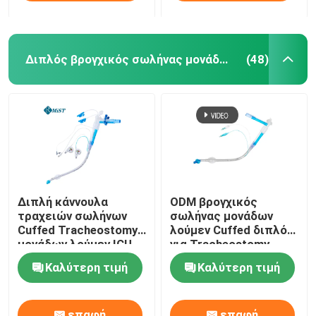
Διπλός βρογχικός σωλήνας μονάδων λούμεν
(48)
Διπλή κάννουλα
ODM βρογχικός
τραχειών σωλήνων
σωλήνας μονάδων
Cuffed Tracheostomy
λούμεν Cuffed διπλός
μονάδων λούμεν ICU
για Tracheostomy
Καλύτερη τιμή
Καλύτερη τιμή
επαφή
επαφή