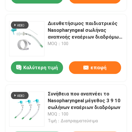
Διευθετήσιμος παιδιατρικός
Nasopharyngeal σωλήνας
αναπνοής εναέριων διαδρόμων
NPA με τη μαλακή άκρη
MOQ：100
Καλύτερη τιμή
επαφή
Συνήθεια που αναπνέει το
Nasopharyngeal μέγεθος 3 9 10
σωλήνων εναέριων διαδρόμων
MOQ：100
Τιμή：Διαπραγματεύσιμα