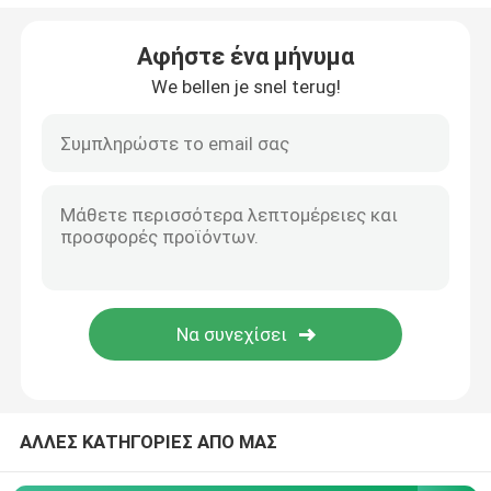
Βρογχικός Blocker σωλήνας
Αφήστε ένα μήνυμα
We bellen je snel terug!
Καθετήρας αναρρόφησης
Τηλεοπτικές Intubation συσκευές
Oropharyngeal σωλήνας εναέριων διαδρόμων
PPE προσωπικού προστατευτικού εξοπλισμού
Αναισθητικά
ΑΛΛΕΣ ΚΑΤΗΓΟΡΙΕΣ ΑΠΟ ΜΑΣ
Συστατικά του ενδοτραχείου σωλήνα