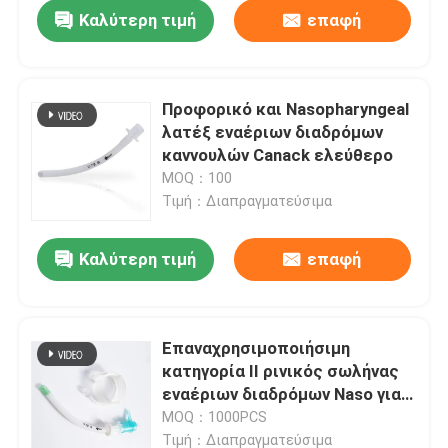
Καλύτερη τιμή
επαφή
Προφορικό και Nasopharyngeal
λατέξ εναέριων διαδρόμων
καννουλών Canack ελεύθερο
MOQ：100
Τιμή：Διαπραγματεύσιμα
Καλύτερη τιμή
επαφή
Αρχική Σελίδα
Επαναχρησιμοποιήσιμη
κατηγορία ΙΙ ρινικός σωλήνας
Προϊόντα
εναέριων διαδρόμων Naso για
τα παιδιά και τους ενηλίκους
MOQ：1000PCS
Εμφάνιση VR
Τιμή：Διαπραγματεύσιμα