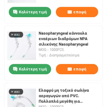
Καλύτερη τιμή
επαφή
Σχετικά με εμάς
Γύρος εργοστασίων
Nasopharyngeal κάννουλα
εναέριων διαδρόμων NPA
Ποιοτικός έλεγχος
σιλικόνης Nasopharyngeal
MOQ：1000PCS
Τιμή：Διαπραγματεύσιμα
επαφή
Καλύτερη τιμή
επαφή
Νέα
Όλες οι περιπτώσεις
Ελαφρύ μη τοξικό σωλήνα
αεραγωγών από PVC.
Πολλαπλά μεγέθη για
Ζητήστε ένα απόσπασμα
παιδιατρικούς ασθενείς.
MOQ：1000PCS