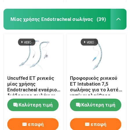
Μίας χρήσης Endotracheal σωλήνας
(39)
Uncuffed ET ρινικός
Προφορικός ρινικού
μίας χρήσης
ET Intubation 7,5
Endotracheal εναέριος
σωλήνας για το λατέξ
διάδρομος σωλήνων
νηπίων ελεύθερο
για το χειρουργικό
Καλύτερη τιμή
Καλύτερη τιμή
cOem
επαφή
επαφή