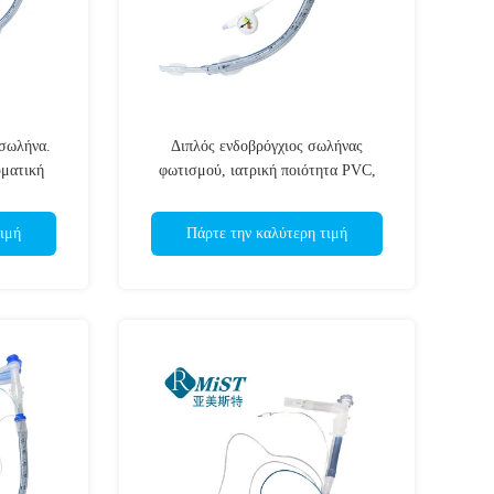
 σωλήνα.
Διπλός ενδοβρόγχιος σωλήνας
ματική
φωτισμού, ιατρική ποιότητα PVC,
ωμένο για
ατραυματική άκρη, αποστειρωμένο EO,
 στήθος.
υποστήριξη OEM ODM προσαρμογή &
ιμή
Πάρτε την καλύτερη τιμή
προσαρμογή μεγέθους