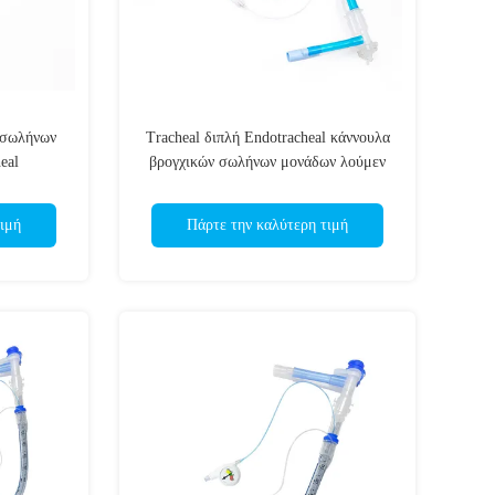
 σωλήνων
Tracheal διπλή Endotracheal κάννουλα
eal
βρογχικών σωλήνων μονάδων λούμεν
για το νοσοκομείο
ιμή
Πάρτε την καλύτερη τιμή