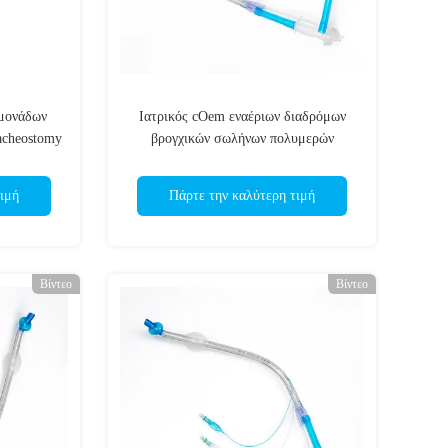
μονάδων
Ιατρικός cOem εναέριων διαδρόμων
acheostomy
βρογχικών σωλήνων πολυμερών
Tracheal διπλός μονάδων λούμεν
ιμή
Πάρτε την καλύτερη τιμή
Βίντεο
Βίντεο