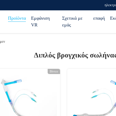
ηλεκτρο
Προϊόντα
Εμφάνιση
Σχετικά με
επαφή
Εκ
VR
εμάς
μεν
Διπλός βρογχικός σωλήνα
Βίντεο