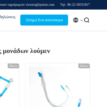
νικό ταχυδρομείο victoria@tjrmist.com
Τηλ. 86-22-58351817
δηλώσεις


Αίτημα Ένα απόσπασμα
ς μονάδων λούμεν
Βίντεο
Βίντεο