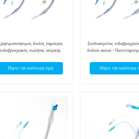
ρησιμοποιήσιμος διπλός λαμπερός
Συνδυασμένος ενδοβρογχικό
ενδοβρονχιακός σωλήνας ιατρικής
διπλού αυλού / Πατενταρισμ
ποιότητας PVC CE & ISO
/ Μη-βελόνης κατευθυντικός 
πιστοποιημένος
ποιότητας PVC
Πάρτε την καλύτερη τιμή
Πάρτε την καλύτερη τ