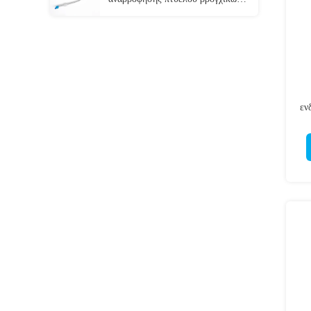
σωλήνων μονάδων λούμεν τύπων
διπλός για το νήπιο
εν
πρ
τ