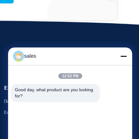
sales
12:52 PM
Εκδηλώσεις
Good day, what product are you looking 
Αίτημα Ένα
for?
Περιπτώσεις
απόσπασμα
Τηλ. 86-22-58351817
Ειδήσεις
Φαξ 86-22-58351188


