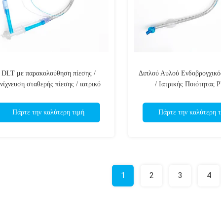
DLT με παρακολούθηση πίεσης /
Διπλού Αυλού Ενδοβρογχικό
νίχνευση σταθερής πίεσης / ιατρικό
/ Ιατρικής Ποιότητας 
C / μανσέτα χαμηλής πίεσης υψηλού
Ατραυματική Άκρη/Αποστει
όγκου / πιστοποιημένο CE
Πάρτε την καλύτερη τιμή
Πάρτε την καλύτερη τ
1
2
3
4