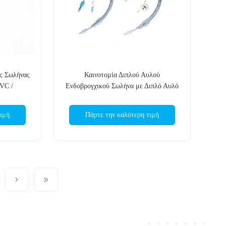
ς Σωλήνας
Καινοτομία Διπλού Αυλού
PVC /
Ενδοβρογχικού Σωλήνα με Διπλό Αυλό
ρωμένο EO
- Ιατρικό PVC - Αποστειρωμένη
Συσκευασία - Ακτινοσκιερός Δείκτης
ιμή
Πάρτε την καλύτερη τιμή