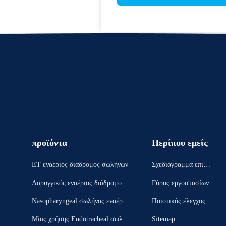
προϊόντα
Περίπου εμείς
ET εναέριος διάδρομος σωλήνων
Σχεδιάγραμμα επιχεί
ρησης
Λαρυγγικός εναέριος διάδρομος μ
Γύρος εργοστασίων
ασκών
Nasopharyngeal σωλήνας εναέριω
Ποιοτικός έλεγχος
ν διαδρόμων
Μίας χρήσης Endotracheal σωλήν
Sitemap