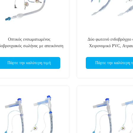
Οπτικός ενσωματωμένος
Δύο φωτεινό ενδοβρόγχιο
δοβρονχιακός σωλήνας με απεικόνιση
Χειρονομικό PVC, Ατραυ
με κρύο φως, λειτουργία
μαλακή άκρη, ΕΟ αποστειρ
παρακολούθησης των αεραγωγών
χειρουργική επέμβαση στο
Πάρτε την καλύτερη τιμή
Πάρτε την καλύτερη τ
ενδοχειρουργικής επέμβασης σε
αγματικό χρόνο, πιστοποιημένος από
ο ISO ενιαίος σωλήνας ενσωμάτωσης
βρογχίων