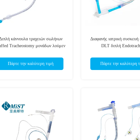
Διπλή κάννουλα τραχειών σωλήνων
Διαφανής ιατρική συσκευή
uffed Tracheostomy μονάδων λούμεν
DLT διπλή Endotrach
ICU
Πάρτε την καλύτερη τιμή
Πάρτε την καλύτερη τ