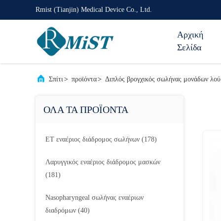
Rmist (Tianjin) Medical Device Co., Ltd.
Αρχική
Σελίδα
Σπίτι
>
προϊόντα
>
Διπλός βρογχικός σωλήνας μονάδων λού
ΟΛΑ ΤΑ ΠΡΟΪΟΝΤΑ
ET εναέριος διάδρομος σωλήνων
(178)
Λαρυγγικός εναέριος διάδρομος μασκών
(181)
Nasopharyngeal σωλήνας εναέριων
διαδρόμων
(40)