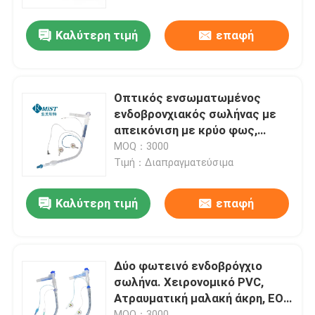
Καλύτερη τιμή
επαφή
Σχετικά με εμάς
Γύρος εργοστασίων
Οπτικός ενσωματωμένος
ενδοβρονχιακός σωλήνας με
Ποιοτικός έλεγχος
απεικόνιση με κρύο φως,
λειτουργία παρακολούθησης
MOQ：3000
των αεραγωγών
Τιμή：Διαπραγματεύσιμα
επαφή
ενδοχειρουργικής επέμβασης
σε πραγματικό χρόνο,
Καλύτερη τιμή
επαφή
πιστοποιημένος από το ISO
Νέα
ενιαίος σωλήνας
ενσωμάτωσης βρογχίων
Όλες οι περιπτώσεις
Δύο φωτεινό ενδοβρόγχιο
σωλήνα. Χειρονομικό PVC,
Ατραυματική μαλακή άκρη, ΕΟ
Ζητήστε ένα απόσπασμα
αποστειρωμένο για
MOQ：3000