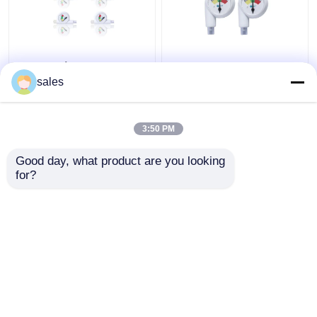
Μίας χρήσης Intracuff
Πίεση Intracuff et
μανόμετρο οργάνων
Endotracheal σωλήνας
sales
ελέγχου πίεσης
μανόμετρων σωλήνων
εναέριων διαδρόμων
DLT
3:50 PM
Καλύτερη τιμή
Καλύτερη τιμή
Good day, what product are you looking 
for?
επαφή
επαφή
Δείτε περισσότερων
Αρχική Σελίδα
Περίπου εμείς
επαφή
Desktop Site
Sitemap
Πολιτική μυστικότητας