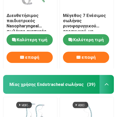
Διευθετήσιμος
Μέγεθος 7 Ενέσιμος
παιδιατρικός
σωλήνας
Nasopharyngeal
ρινοφαρυγγικού
σωλήνας αναπνοής
αεραγωγού, με
εναέριων διαδρόμων
υποστήριξη
Καλύτερη τιμή
Καλύτερη τιμή
NPA με τη μαλακή
προσαρμοσμένης
άκρη
ODM
επαφή
επαφή
Μίας χρήσης Endotracheal σωλήνας
(39)