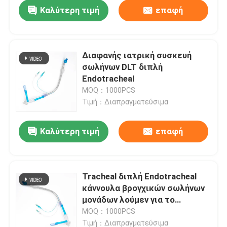
Καλύτερη τιμή
επαφή
Διαφανής ιατρική συσκευή
σωλήνων DLT διπλή
Endotracheal
MOQ：1000PCS
Τιμή：Διαπραγματεύσιμα
Καλύτερη τιμή
επαφή
Αρχική Σελίδα
Tracheal διπλή Endotracheal
κάννουλα βρογχικών σωλήνων
Προϊόντα
μονάδων λούμεν για το
νοσοκομείο
MOQ：1000PCS
Εμφάνιση VR
Τιμή：Διαπραγματεύσιμα