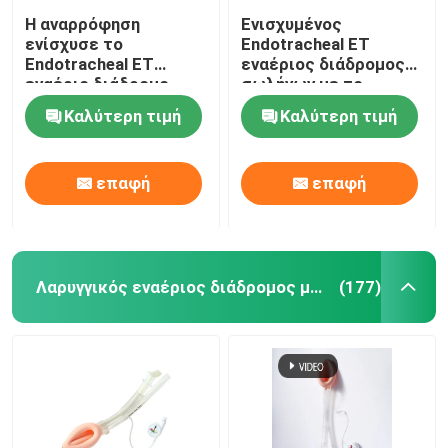
Η αναρρόφηση
Ενισχυμένος
ενίσχυσε το
Endotracheal ET
Endotracheal ET
εναέριος διάδρομος
εναέριο διάδρομο
σωλήνων με το
Cuffed ISO13485
όργανο ελέγχου
Καλύτερη τιμή
Καλύτερη τιμή
σωλήνων
πίεσης Intracuff
πιστοποιημένο
επαφή
επαφή
Λαρυγγικός εναέριος διάδρομος μασκών
(177)