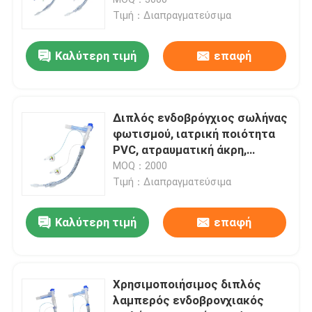
χειρουργική επέμβαση στο
Τιμή：Διαπραγματεύσιμα
στήθος.
ET εναέριος διάδρομος σωλήνων
Καλύτερη τιμή
επαφή
Λαρυγγικός εναέριος διάδρομος μασκών
Διπλός ενδοβρόγχιος σωλήνας
Nasopharyngeal σωλήνας εναέριων διαδρόμων
φωτισμού, ιατρική ποιότητα
PVC, ατραυματική άκρη,
αποστειρωμένο EO,
MOQ：2000
Μίας χρήσης Endotracheal σωλήνας
υποστήριξη OEM ODM
Τιμή：Διαπραγματεύσιμα
προσαρμογή & προσαρμογή
Διπλός βρογχικός σωλήνας μονάδων λούμεν
μεγέθους
Καλύτερη τιμή
επαφή
Όργανο ελέγχου πίεσης εναέριων διαδρόμων
Χρησιμοποιήσιμος διπλός
λαμπερός ενδοβρονχιακός
Μανόμετρο πίεσης μανσετών