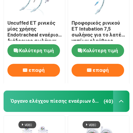
Uncuffed ET ρινικός
Προφορικός ρινικού
μίας χρήσης
ET Intubation 7,5
Endotracheal εναέριος
σωλήνας για το λατέξ
διάδρομος σωλήνων
νηπίων ελεύθερο
για το χειρουργικό
Καλύτερη τιμή
Καλύτερη τιμή
cOem
επαφή
επαφή
Όργανο ελέγχου πίεσης εναέριων διαδρόμων
(40)