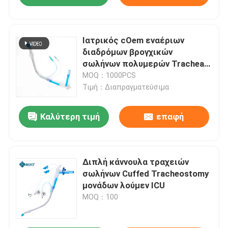
Ιατρικός cOem εναέριων
διαδρόμων βρογχικών
σωλήνων πολυμερών Tracheal
διπλός μονάδων λούμεν
MOQ：1000PCS
Τιμή：Διαπραγματεύσιμα
Καλύτερη τιμή
επαφή
Διπλή κάννουλα τραχειών
σωλήνων Cuffed Tracheostomy
μονάδων λούμεν ICU
MOQ：100