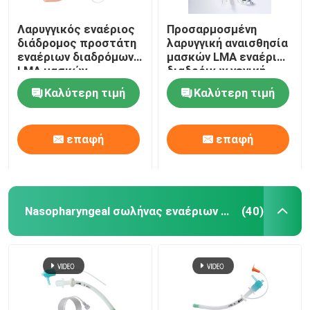
Λαρυγγικός εναέριος
Προσαρμοσμένη
διάδρομος προστάτη
λαρυγγική αναισθησία
εναέριων διαδρόμων
μασκών LMA εναέριων
LMA μασκών
διαδρόμων γενική
σιλικόνης ιατρικού
Καλύτερη τιμή
Καλύτερη τιμή
βαθμού
επαφή
επαφή
Nasopharyngeal σωλήνας εναέριων διαδρόμων
(40)