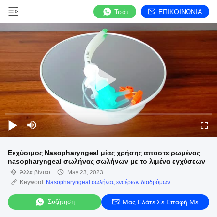
Τσάτ
ΕΠΙΚΟΙΝΩΝΙΑ
Εκχύσιμος Nasopharyngeal μίας χρήσης αποστειρωμένος
nasopharyngeal σωλήνας σωλήνων με το λιμένα εγχύσεων
Άλλα βίντεο
May 23, 2023
Keyword:
Nasopharyngeal σωλήνας εναέριων διαδρόμων
Συζήτηση
Μας Ελάτε Σε Επαφή Με