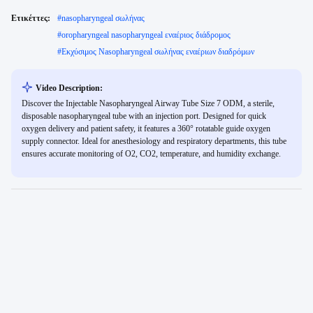
Ετικέττες:
#
nasopharyngeal σωλήνας
#
oropharyngeal nasopharyngeal εναέριος διάδρομος
#
Εκχύσιμος Nasopharyngeal σωλήνας εναέριων διαδρόμων
Video Description:
Discover the Injectable Nasopharyngeal Airway Tube Size 7 ODM, a sterile,
disposable nasopharyngeal tube with an injection port. Designed for quick
oxygen delivery and patient safety, it features a 360° rotatable guide oxygen
supply connector. Ideal for anesthesiology and respiratory departments, this tube
ensures accurate monitoring of O2, CO2, temperature, and humidity exchange.