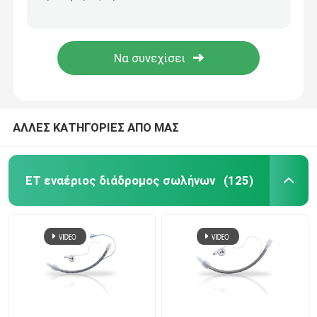
Χειρουργικό μανόμετρο πίεσης μανσετών Tracheostomy για το ενήλικο νήπιο παιδιών
Πολλαπλού τρόπου μανόμετρο Cufflator πίεσης μανσετών T.L.F για Intubations
Nasopharyngeal σωλήνας εναέριων διαδρόμων
Ιατρικό Nasopharyngeal Oropharyngeal προϊόν μίας χρήσης σωλήνων εναέριων διαδρόμων
Nasopharyngeal μέγεθος 6 7 8 σωλήνων εναέριων διαδρόμων παροχής οξυγόνου για την αναισθησία
Μίας χρήσης Endotracheal σωλήνας
Διπλός βρογχικός σωλήνας μονάδων λούμεν
ΑΛΛΕΣ ΚΑΤΗΓΟΡΙΕΣ ΑΠΟ ΜΑΣ
Όργανο ελέγχου πίεσης εναέριων διαδρόμων
ET εναέριος διάδρομος σωλήνων
(125)
Μανόμετρο πίεσης μανσετών
Βρογχικός Blocker σωλήνας
Καθετήρας αναρρόφησης