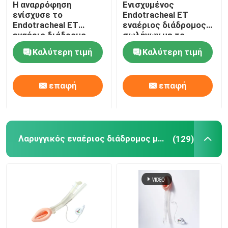
Η αναρρόφηση
Ενισχυμένος
ενίσχυσε το
Endotracheal ET
Τηλεοπτικές Intubation συσκευές
Endotracheal ET
εναέριος διάδρομος
εναέριο διάδρομο
σωλήνων με το
Cuffed ISO13485
όργανο ελέγχου
Καλύτερη τιμή
Καλύτερη τιμή
σωλήνων
πίεσης Intracuff
Oropharyngeal σωλήνας εναέριων διαδρόμων
πιστοποιημένο
επαφή
επαφή
PPE προσωπικού προστατευτικού εξοπλισμού
Αναισθητικά
Λαρυγγικός εναέριος διάδρομος μασκών
(129)
Συστατικά του ενδοτραχείου σωλήνα
Κατατήρες OEM