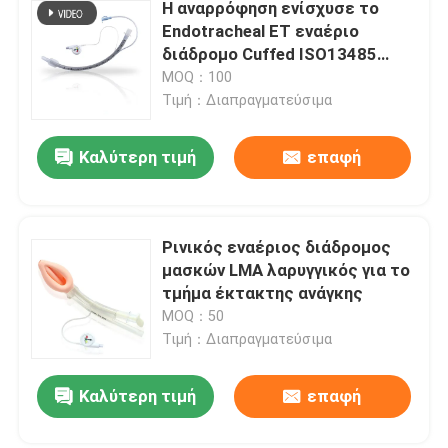
Η αναρρόφηση ενίσχυσε το
Endotracheal ET εναέριο
διάδρομο Cuffed ISO13485
σωλήνων πιστοποιημένο
MOQ：100
Τιμή：Διαπραγματεύσιμα
Καλύτερη τιμή
επαφή
Ρινικός εναέριος διάδρομος
μασκών LMA λαρυγγικός για το
τμήμα έκτακτης ανάγκης
MOQ：50
Τιμή：Διαπραγματεύσιμα
Καλύτερη τιμή
επαφή