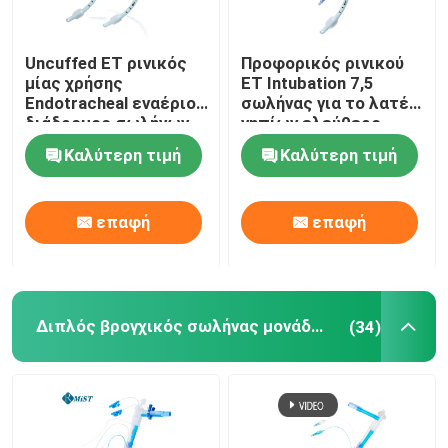
Uncuffed ET ρινικός
Προφορικός ρινικού
μίας χρήσης
ET Intubation 7,5
Endotracheal εναέριος
σωλήνας για το λατέξ
διάδρομος σωλήνων
νηπίων ελεύθερο
για το χειρουργικό
Καλύτερη τιμή
Καλύτερη τιμή
cOem
επαφή
επαφή
Διπλός βρογχικός σωλήνας μονάδων λούμεν
(34)