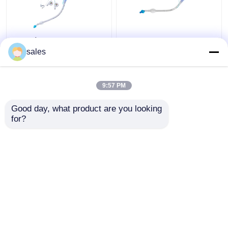
Διπλή κάννουλα
ODM βρογχικός
τραχειών σωλήνων
σωλήνας μονάδων
sales
Cuffed Tracheostomy
λούμεν Cuffed διπλός
μονάδων λούμεν ICU
για Tracheostomy
9:57 PM
Καλύτερη τιμή
Καλύτερη τιμή
Good day, what product are you looking 
for?
επαφή
επαφή
Δείτε περισσότερων
Αρχική Σελίδα
Περίπου εμείς
επαφή
Desktop Site
Sitemap
Πολιτική μυστικότητας