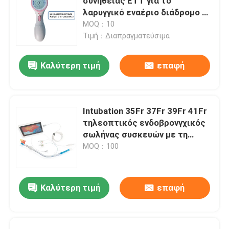
συνήθειας ETT για το
λαρυγγικό εναέριο διάδρομο 0-
120cmH2O μασκών
MOQ：10
Τιμή：Διαπραγματεύσιμα
Καλύτερη τιμή
επαφή
Intubation 35Fr 37Fr 39Fr 41Fr
τηλεοπτικός ενδοβρονγχικός
σωλήνας συσκευών με τη
κάμερα
MOQ：100
Καλύτερη τιμή
επαφή