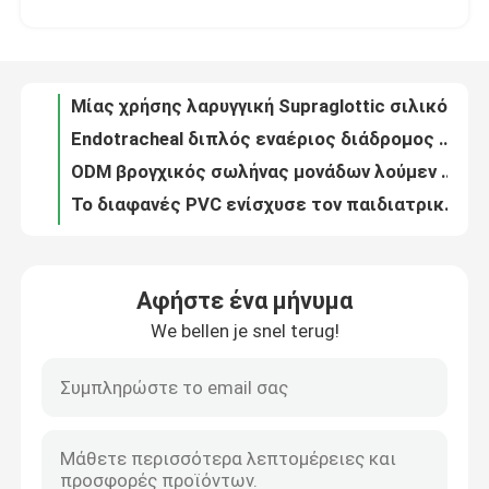
Μίας χρήσης λαρυγγικός εναέριος διάδρομος έκτακτης ανάγκης LMA για την αποξήρανση οισοφάγων
Μίας χρήσης λαρυγγική Supraglottic σιλικόνη εναέριων διαδρόμων LMA με το πειραματικό μπαλόνι
Σχετικά με εμάς
Endotracheal διπλός εναέριος διάδρομος βρογχικών σωλήνων μονάδων λούμεν για τον πνεύμονα
ODM βρογχικός σωλήνας μονάδων λούμεν Cuffed διπλός για Tracheostomy
Γύρος εργοστασίων
Το διαφανές PVC ενίσχυσε τον παιδιατρικό μίας χρήσης cOem σωλήνων Cuffed Endotracheal ETT
Προστάτης παραγωγής LMA συνήθειας 3$ος για το τμήμα ICU Anesthesiology
Ποιοτικός έλεγχος
Μαλακός κλειστός Oropharyngeal καθετήρας αναρρόφησης για Tracheostomy
Blocker PVC νοσοκομείων Endotracheal βρογχικός σωλήνας με το δείκτη
επαφή
Microporous προσωπικού προστατευτικού εξοπλισμού ιματισμός σώματος PPE πλήρης με το φερμουάρ
Αφήστε ένα μήνυμα
Intubation LMA στιλέτων Disposible τηλεοπτικός εναέριος διάδρομος σωλήνων
We bellen je snel terug!
Ζητήστε ένα απόσπασμα
Endotracheal δείκτης μανόμετρων μανσετών σωλήνων Trach για τον εναέριο διάδρομο LMA μασκών Layrngeal
Κατηγορία ΙΙ μίας χρήσης Endotracheal διπλή μονάδα λούμεν ETT σωλήνων για το αναπνευστικό τμήμα
Neonatal Endotracheal καθετήρας αναρρόφησης σωλήνων PVC ιατρικού βαθμού με τη μανσέτα
ET εναέριος διάδρομος σωλήνων
Nasopharyngeal μέγεθος 7 σωλήνων εναέριων διαδρόμων EO Steriled για το νήπιο νεογνών
Προφορικό και Nasopharyngeal λατέξ εναέριων διαδρόμων καννουλών Canack ελεύθερο
Λαρυγγικός εναέριος διάδρομος μασκών