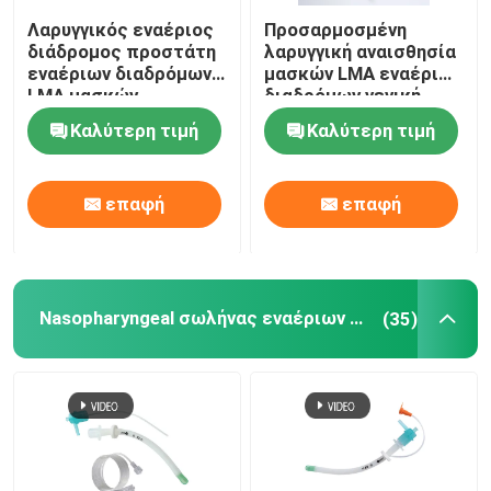
Λαρυγγικός εναέριος
Προσαρμοσμένη
διάδρομος προστάτη
λαρυγγική αναισθησία
εναέριων διαδρόμων
μασκών LMA εναέριων
LMA μασκών
διαδρόμων γενική
σιλικόνης ιατρικού
Καλύτερη τιμή
Καλύτερη τιμή
βαθμού
επαφή
επαφή
Nasopharyngeal σωλήνας εναέριων διαδρόμων
(35)