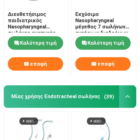
Διευθετήσιμος
Εκχύσιμο
παιδιατρικός
Nasopharyngeal
Nasopharyngeal
μέγεθος 7 σωλήνων
σωλήνας αναπνοής
εναέριων διαδρόμων
εναέριων διαδρόμων
ODM
Καλύτερη τιμή
Καλύτερη τιμή
NPA με τη μαλακή
άκρη
επαφή
επαφή
Μίας χρήσης Endotracheal σωλήνας
(39)