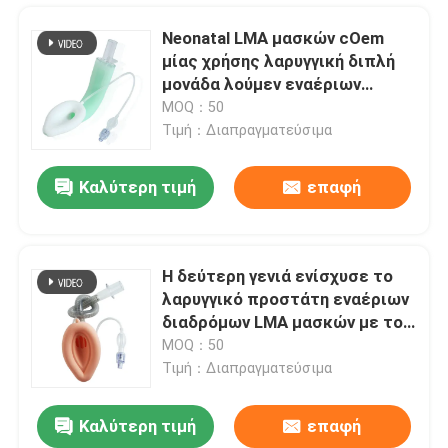
Neonatal LMA μασκών cOem
μίας χρήσης λαρυγγική διπλή
μονάδα λούμεν εναέριων
διαδρόμων
MOQ：50
Τιμή：Διαπραγματεύσιμα
Καλύτερη τιμή
επαφή
Η δεύτερη γενιά ενίσχυσε το
λαρυγγικό προστάτη εναέριων
Αρχική Σελίδα
διαδρόμων LMA μασκών με το
πειραματικό μπαλόνι
MOQ：50
Τιμή：Διαπραγματεύσιμα
Προϊόντα
Καλύτερη τιμή
επαφή
Λαρυγγικός εναέριος διάδρομος προστάτη εναέριων διαδρόμων LMA μασκών σιλικόνης ιατρικού βαθμού
Εμφάνιση VR