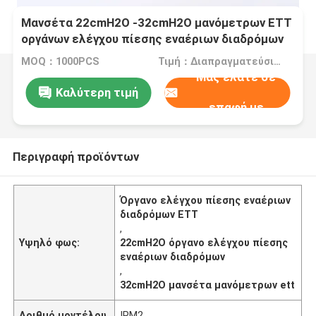
Μανσέτα 22cmH2O -32cmH2O μανόμετρων ETT
οργάνων ελέγχου πίεσης εναέριων διαδρόμων
PVC
MOQ：1000PCS
Τιμή：Διαπραγματεύσιμα
Μας ελάτε σε
Καλύτερη τιμή
επαφή με
Περιγραφή προϊόντων
Όργανο ελέγχου πίεσης εναέριων
διαδρόμων ETT
,
Υψηλό φως:
22cmH2O όργανο ελέγχου πίεσης
εναέριων διαδρόμων
,
32cmH2O μανσέτα μανόμετρων ett
Αριθμό μοντέλου
IPM2