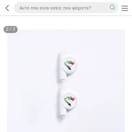
2
/
3