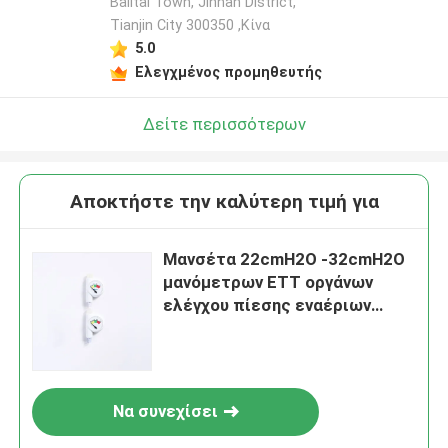
Balitai Town, Jinnan District,
Tianjin City 300350 ,Κίνα
5.0
Ελεγχμένος προμηθευτής
Δείτε περισσότερων
Αποκτήστε την καλύτερη τιμή για
Μανσέτα 22cmH2O -32cmH2O
μανόμετρων ETT οργάνων
ελέγχου πίεσης εναέριων
διαδρόμων PVC
Να συνεχίσει