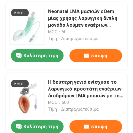
Neonatal LMA μασκών cOem
μίας χρήσης λαρυγγική διπλή
μονάδα λούμεν εναέριων
διαδρόμων
MOQ：50
Τιμή：Διαπραγματεύσιμα
Καλύτερη τιμή
επαφή
Η δεύτερη γενιά ενίσχυσε το
λαρυγγικό προστάτη εναέριων
Αρχική Σελίδα
διαδρόμων LMA μασκών με το
πειραματικό μπαλόνι
MOQ：500
Τιμή：Διαπραγματεύσιμα
Προϊόντα
Καλύτερη τιμή
επαφή
Μέγεθος 7 προφορικοί Nasopharyngeal εναέριοι διάδρομοι σωλήνων για την έκτακτη ανάγκη πρώτων βοηθειών
Εμφάνιση VR