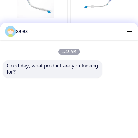
FR28-FR41
ODM βρογχικός
Endotracheal διπλή
σωλήνας μονάδων
sales
μονάδων λούμεν
λούμεν Cuffed διπλός
συσκευή καννουλών
για Tracheostomy
σωλήνων Tracheal
1:48 AM
Καλύτερη τιμή
Καλύτερη τιμή
Good day, what product are you looking 
for?
επαφή
επαφή
Δείτε περισσότερων
Αρχική Σελίδα
Περίπου εμείς
επαφή
Desktop Site
Sitemap
Πολιτική μυστικότητας