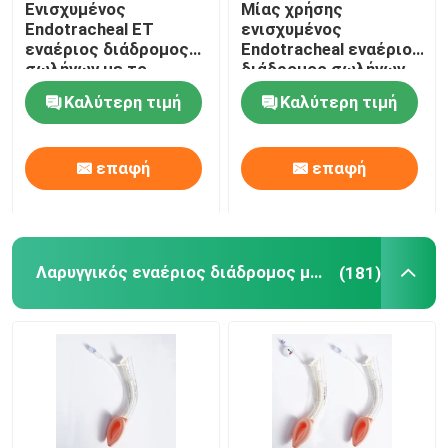
Ενισχυμένος
Μίας χρήσης
Endotracheal ET
ενισχυμένος
Βρογχικός Blocker σωλήνας
εναέριος διάδρομος
Endotracheal εναέριος
σωλήνων με το
διάδρομος σωλήνων
όργανο ελέγχου
ETT με την ένδειξη
Καλύτερη τιμή
Καλύτερη τιμή
πίεσης Intracuff
των φυσαλίδων
Καθετήρας αναρρόφησης
επαφή
επαφή
Τηλεοπτικές Intubation συσκευές
Oropharyngeal σωλήνας εναέριων διαδρόμων
Λαρυγγικός εναέριος διάδρομος μασκών
(181)
PPE προσωπικού προστατευτικού εξοπλισμού
Αναισθητικά
Συστατικά του ενδοτραχείου σωλήνα