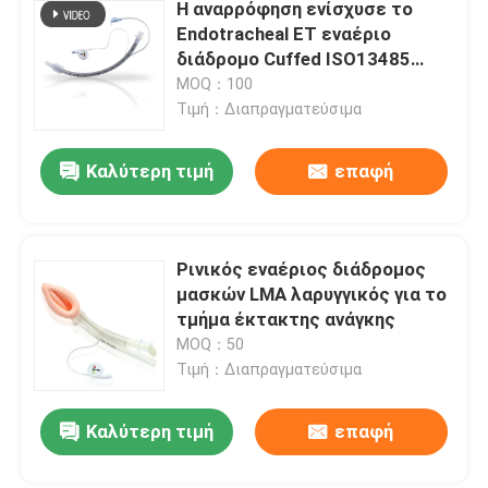
Η αναρρόφηση ενίσχυσε το
Endotracheal ET εναέριο
διάδρομο Cuffed ISO13485
σωλήνων πιστοποιημένο
MOQ：100
Τιμή：Διαπραγματεύσιμα
Καλύτερη τιμή
επαφή
Ρινικός εναέριος διάδρομος
μασκών LMA λαρυγγικός για το
τμήμα έκτακτης ανάγκης
MOQ：50
Τιμή：Διαπραγματεύσιμα
Καλύτερη τιμή
επαφή