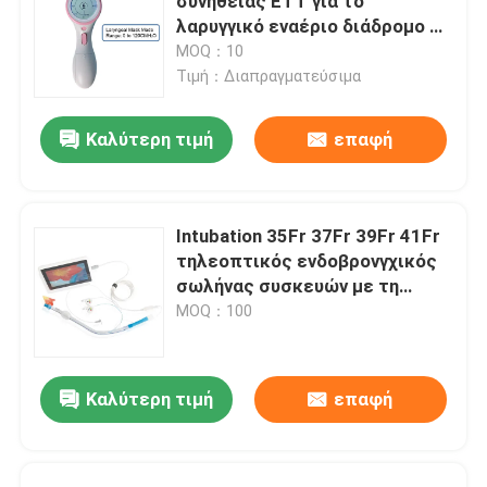
συνήθειας ETT για το
λαρυγγικό εναέριο διάδρομο 0-
120cmH2O μασκών
MOQ：10
Τιμή：Διαπραγματεύσιμα
Καλύτερη τιμή
επαφή
Intubation 35Fr 37Fr 39Fr 41Fr
τηλεοπτικός ενδοβρονγχικός
σωλήνας συσκευών με τη
κάμερα
MOQ：100
Καλύτερη τιμή
επαφή