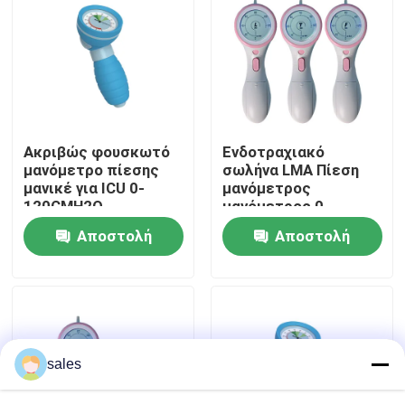
Σχετικά με εμάς
Γύρος εργοστασίων
Ακριβώς φουσκωτό
Ενδοτραχιακό
Ποιοτικός έλεγχος
μανόμετρο πίεσης
σωλήνα LMA Πίεση
μανικέ για ICU 0-
μανόμετρος
120CMH2O
μανόμετρος 0-
επαφή
120cmH2O
Αποστολή
Αποστολή
ερώτησης
ερώτησης
Ζητήστε ένα απόσπασμα
ET εναέριος διάδρομος σωλήνων
sales
Λαρυγγικός εναέριος διάδρομος μασκών