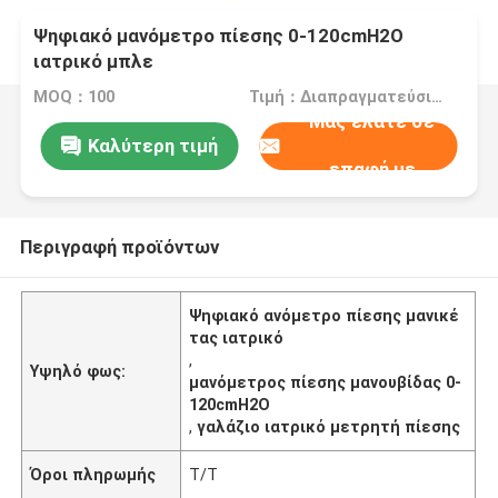
Ψηφιακό μανόμετρο πίεσης 0-120cmH2O
ιατρικό μπλε
MOQ：100
Τιμή：Διαπραγματεύσιμα
Μας ελάτε σε
Καλύτερη τιμή
επαφή με
Περιγραφή προϊόντων
Ψηφιακό ανόμετρο πίεσης μανικέ
τας ιατρικό
,
Υψηλό φως:
μανόμετρος πίεσης μανουβίδας 0-
120cmH2O
,
γαλάζιο ιατρικό μετρητή πίεσης
Όροι πληρωμής
Τ/Τ