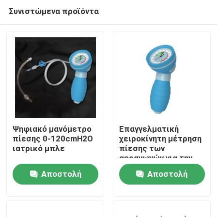
Συνιστώμενα προϊόντα
Ψηφιακό μανόμετρο
Επαγγελματική
πίεσης 0-120cmH2O
χειροκίνητη μέτρηση
ιατρικό μπλε
πίεσης των
Αρχική Σελίδα
αεραγωγών για την
ETT LMA 0-
Αποστολή
Αποστολή
120CMH2O
Προϊόντα
ερώτησης
ερώτησης
Εμφάνιση VR