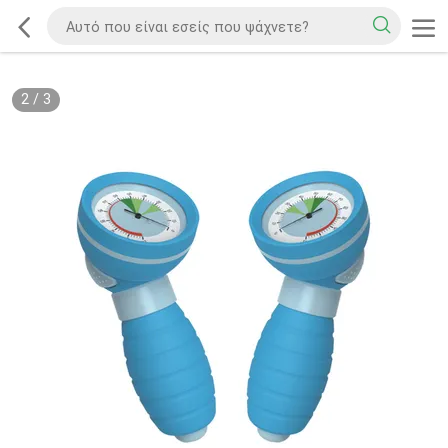
2
/
3