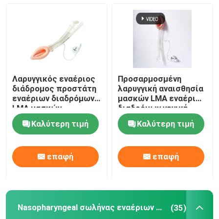
Nasopharyngeal σωλήνας εναέριων διαδρόμων
Μίας χρήσης Endotracheal σωλήνας
Λαρυγγικός εναέριος
Προσαρμοσμένη
Διπλός βρογχικός σωλήνας μονάδων λούμεν
διάδρομος προστάτη
λαρυγγική αναισθησία
εναέριων διαδρόμων
μασκών LMA εναέριων
LMA μασκών
διαδρόμων γενική
σιλικόνης ιατρικού
Όργανο ελέγχου πίεσης εναέριων διαδρόμων
Καλύτερη τιμή
Καλύτερη τιμή
βαθμού
Μανόμετρο πίεσης μανσετών
επαφή
επαφή
Βρογχικός Blocker σωλήνας
Nasopharyngeal σωλήνας εναέριων διαδρόμων
(35)
Καθετήρας αναρρόφησης