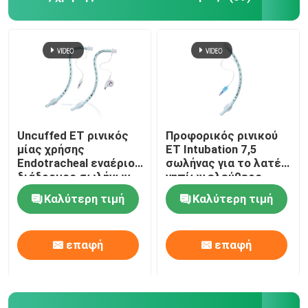
Uncuffed ET ρινικός
Προφορικός ρινικού
μίας χρήσης
ET Intubation 7,5
Endotracheal εναέριος
σωλήνας για το λατέξ
διάδρομος σωλήνων
νηπίων ελεύθερο
για το χειρουργικό
Καλύτερη τιμή
Καλύτερη τιμή
cOem
επαφή
επαφή