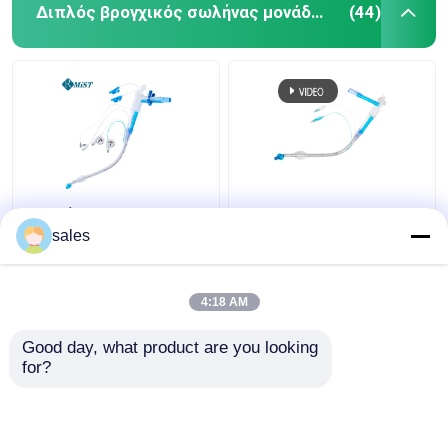
Διπλός βρογχικός σωλήνας μονάδων λούμεν
(44)
Διπλή κάννουλα
ODM βρογχικός
τραχειών σωλήνων
σωλήνας μονάδων
sales
Cuffed Tracheostomy
λούμεν Cuffed διπλός
μονάδων λούμεν ICU
για Tracheostomy
4:18 AM
Καλύτερη τιμή
Καλύτερη τιμή
Good day, what product are you looking 
for?
επαφή
επαφή