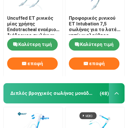
Uncuffed ET ρινικός
Προφορικός ρινικού
μίας χρήσης
ET Intubation 7,5
Endotracheal εναέριος
σωλήνας για το λατέξ
διάδρομος σωλήνων
νηπίων ελεύθερο
για το χειρουργικό
Καλύτερη τιμή
Καλύτερη τιμή
cOem
επαφή
επαφή
Διπλός βρογχικός σωλήνας μονάδων λούμεν
(48)