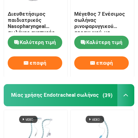
Διευθετήσιμος
Μέγεθος 7 Ενέσιμος
παιδιατρικός
σωλήνας
Nasopharyngeal
ρινοφαρυγγικού
σωλήνας αναπνοής
αεραγωγού, με
εναέριων διαδρόμων
υποστήριξη
Καλύτερη τιμή
Καλύτερη τιμή
NPA με τη μαλακή
προσαρμοσμένης
άκρη
ODM
επαφή
επαφή
Μίας χρήσης Endotracheal σωλήνας
(39)