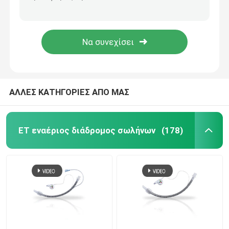
Ενισχυμένος προσχηματισμένος μίας χρήσης Endotracheal σωλήνας διαφανής για τη χειρουργική επέμβαση
Λεπτό Blocker Uniblocker τοίχων ενδοβρονγχικό βρογχικό υλικό PVC σωλήνων
ET εναέριος διάδρομος σωλήνων
Ενιαίος Blocker μονάδων λούμεν βρογχικός ενδοβρονγχικός Blocker σωλήνων cOem
ISO13485 χειρουργική ενδοβρονγχική Blockers βρογχική Blocker αναισθησία 7.0FR
Λαρυγγικός εναέριος διάδρομος μασκών
Nasopharyngeal σωλήνας εναέριων διαδρόμων
ΑΛΛΕΣ ΚΑΤΗΓΟΡΙΕΣ ΑΠΟ ΜΑΣ
Μίας χρήσης Endotracheal σωλήνας
ET εναέριος διάδρομος σωλήνων
(178)
Διπλός βρογχικός σωλήνας μονάδων λούμεν
Όργανο ελέγχου πίεσης εναέριων διαδρόμων
Μανόμετρο πίεσης μανσετών