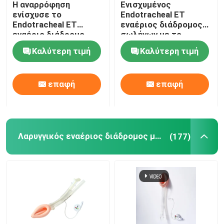
Η αναρρόφηση
Ενισχυμένος
ενίσχυσε το
Endotracheal ET
Βρογχικός Blocker σωλήνας
Endotracheal ET
εναέριος διάδρομος
εναέριο διάδρομο
σωλήνων με το
Cuffed ISO13485
όργανο ελέγχου
Καλύτερη τιμή
Καλύτερη τιμή
σωλήνων
πίεσης Intracuff
Καθετήρας αναρρόφησης
πιστοποιημένο
επαφή
επαφή
Τηλεοπτικές Intubation συσκευές
Oropharyngeal σωλήνας εναέριων διαδρόμων
Λαρυγγικός εναέριος διάδρομος μασκών
(177)
PPE προσωπικού προστατευτικού εξοπλισμού
Αναισθητικά
Συστατικά του ενδοτραχείου σωλήνα