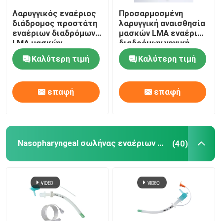
Λαρυγγικός εναέριος
Προσαρμοσμένη
Κατατήρες OEM
διάδρομος προστάτη
λαρυγγική αναισθησία
εναέριων διαδρόμων
μασκών LMA εναέριων
LMA μασκών
διαδρόμων γενική
σιλικόνης ιατρικού
Καλύτερη τιμή
Καλύτερη τιμή
βαθμού
επαφή
επαφή
Nasopharyngeal σωλήνας εναέριων διαδρόμων
(40)