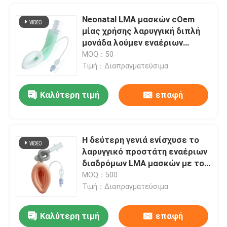
Neonatal LMA μασκών cOem
μίας χρήσης λαρυγγική διπλή
μονάδα λούμεν εναέριων
διαδρόμων
MOQ：50
Τιμή：Διαπραγματεύσιμα
Καλύτερη τιμή
επαφή
Η δεύτερη γενιά ενίσχυσε το
λαρυγγικό προστάτη εναέριων
Αρχική Σελίδα
διαδρόμων LMA μασκών με το
πειραματικό μπαλόνι
MOQ：500
Τιμή：Διαπραγματεύσιμα
Προϊόντα
Καλύτερη τιμή
επαφή
Μέγεθος 7 προφορικοί Nasopharyngeal εναέριοι διάδρομοι σωλήνων για την έκτακτη ανάγκη πρώτων βοηθειών
Εμφάνιση VR