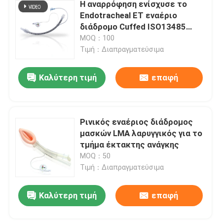
Η αναρρόφηση ενίσχυσε το
Endotracheal ET εναέριο
διάδρομο Cuffed ISO13485
σωλήνων πιστοποιημένο
MOQ：100
Τιμή：Διαπραγματεύσιμα
Καλύτερη τιμή
επαφή
Ρινικός εναέριος διάδρομος
μασκών LMA λαρυγγικός για το
τμήμα έκτακτης ανάγκης
MOQ：50
Τιμή：Διαπραγματεύσιμα
Καλύτερη τιμή
επαφή