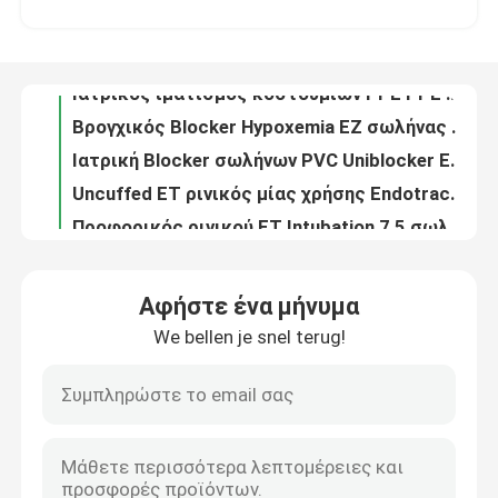
Ιατρικός ιματισμός κοστουμιών PPE PPE προσωπικού προστατευτικού εξοπλισμού cOem
Βρογχικός Blocker Hypoxemia EZ σωλήνας για τον καταρρεσμένο πνεύμονα
Σχετικά με εμάς
Ιατρική Blocker σωλήνων PVC Uniblocker Endotracheal βρογχική αναισθησία
Uncuffed ET ρινικός μίας χρήσης Endotracheal εναέριος διάδρομος σωλήνων για το χειρουργικό cOem
Γύρος εργοστασίων
Προφορικός ρινικού ET Intubation 7,5 σωλήνας για το λατέξ νηπίων ελεύθερο
Intubation Anesthesiology τηλεοπτικός Endotracheal ETT ιατρικός σωλήνας συσκευών
Ποιοτικός έλεγχος
Προφορικός Endotracheal εναέριος διάδρομος PVC ET σωλήνων Νο 7,5 με το όργανο ελέγχου πίεσης Intracuff
7.5 Intubation μίας χρήσης Endotracheal εναέριος διάδρομος σωλήνων με Intracuff
επαφή
Προφορικός ρινικός παιδιατρικός Endotracheal σωλήνας 7,0 εναέριων διαδρόμων με τη μονάδα λούμεν αναρρόφησης
Αφήστε ένα μήνυμα
Σαφής Subglottic μίας χρήσης Endotracheal σωλήνας ODM με τη μονάδα λούμεν αναρρόφησης
We bellen je snel terug!
Νέα
Ιατρικός ET Endotracheal σωλήνας Cuffed στην παιδιατρική για ICU
Μίας χρήσης Endotracheal καθετήρας αναρρόφησης σωλήνων cOem για την ιατρική χρήση
Σαφές ETT προσχημάτισε το Endotracheal Tracheal σωλήνα Cuffed σωλήνων
Όλες οι περιπτώσεις
Ομαλός ενισχυμένος μίας χρήσης Endotracheal καθετήρας αναρρόφησης σωλήνων Tracheal
Endotracheal παιδιατρικός ET εναέριος διάδρομος σωλήνων για τη χειρουργική επέμβαση Tracheostomy
Ζητήστε ένα απόσπασμα