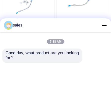
Διπλή κάννουλα
ODM βρογχικός
τραχειών σωλήνων
σωλήνας μονάδων
sales
Cuffed Tracheostomy
λούμεν Cuffed διπλός
μονάδων λούμεν ICU
για Tracheostomy
7:38 AM
Καλύτερη τιμή
Καλύτερη τιμή
Good day, what product are you looking 
for?
επαφή
επαφή
Δείτε περισσότερων
Αρχική Σελίδα
Περίπου εμείς
επαφή
Desktop Site
Sitemap
Πολιτική μυστικότητας