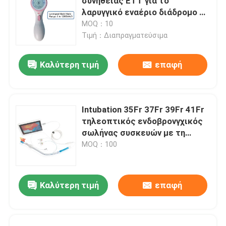
συνήθειας ETT για το
λαρυγγικό εναέριο διάδρομο 0-
120cmH2O μασκών
MOQ：10
Τιμή：Διαπραγματεύσιμα
Καλύτερη τιμή
επαφή
Intubation 35Fr 37Fr 39Fr 41Fr
τηλεοπτικός ενδοβρονγχικός
σωλήνας συσκευών με τη
κάμερα
MOQ：100
Καλύτερη τιμή
επαφή